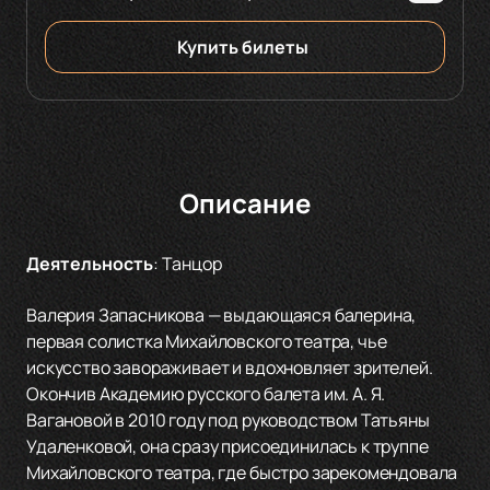
Купить билеты
Описание
Деятельность
:
Танцор
Валерия Запасникова — выдающаяся балерина,
первая солистка Михайловского театра, чье
искусство завораживает и вдохновляет зрителей.
Окончив Академию русского балета им. А. Я.
Вагановой в 2010 году под руководством Татьяны
Удаленковой, она сразу присоединилась к труппе
Михайловского театра, где быстро зарекомендовала