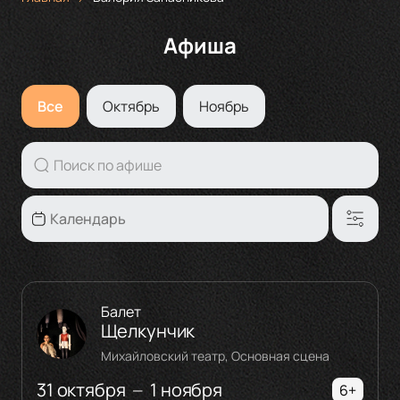
Афиша
Все
Октябрь
Ноябрь
Балет
Щелкунчик
Михайловский театр, Основная сцена
31 октября
1 ноября
—
6+