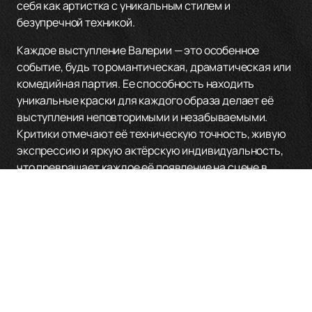
себя как артистка с уникальным стилем и
безупречной техникой.
Каждое выступление Валерии — это особенное
событие, будь то романтическая, драматическая или
комедийная партия. Ее способность находить
уникальные краски для каждого образа делает её
выступления неповторимыми и незабываемыми.
Критики отмечают её техническую точность, живую
экспрессию и яркую актёрскую индивидуальность,
что превращает каждое её появление на сцене в
настоящий шедевр.
Если вы хотите стать свидетелем магии танца
Валерии Запасниковой и насладиться её
мастерством вживую, не упустите возможность
купить билеты
на нашем сайте. Здесь вы сможете
ознакомиться с расписанием и афишей предстоящих
мероприятий с её участием. Погрузитесь в мир