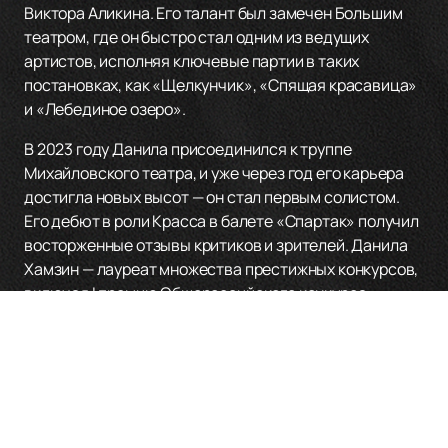
Виктора Аликина. Его талант был замечен Большим
театром, где он быстро стал одним из ведущих
артистов, исполняя ключевые партии в таких
постановках, как «Щелкунчик», «Спящая красавица»
и «Лебединое озеро».
В 2023 году Данила присоединился к труппе
Михайловского театра, и уже через год его карьера
достигла новых высот — он стал первым солистом.
Его дебют в роли Красса в балете «Спартак» получил
восторженные отзывы критиков и зрителей. Данила
Хамзин — лауреат множества престижных конкурсов,
включая I премию Общероссийского конкурса
Министерства культуры РФ и Международного
конкурса Юрия Григоровича.
Если вы хотите стать свидетелем его уникального
таланта, не упустите возможность
купить билеты
на
нашем сайте на предстоящие мероприятия с