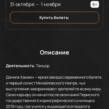
31 октября
1 ноября
—
6+
Купить билеты
Описание
Деятельность
:
Танцор
Данила Хамзин — яркая звезда современного балета
и первый солист Михайловского театра, чьи
выступления завораживают зрителей по всему миру.
Свою карьеру он начал после окончания Пермского
государственного хореографического училища в
2019 году, где учился у выдающегося педагога